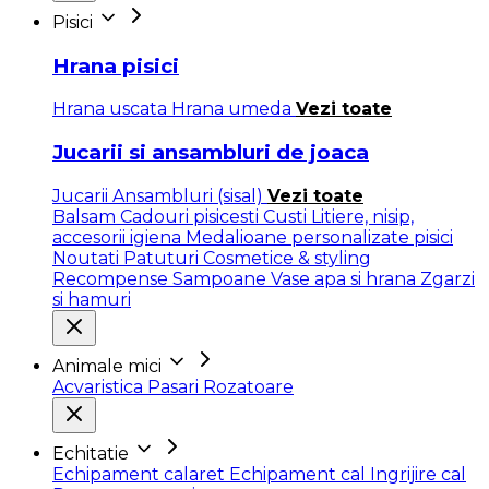
Pisici
Hrana pisici
Hrana uscata
Hrana umeda
Vezi toate
Jucarii si ansambluri de joaca
Jucarii
Ansambluri (sisal)
Vezi toate
Balsam
Cadouri pisicesti
Custi
Litiere, nisip,
accesorii igiena
Medalioane personalizate pisici
Noutati
Patuturi
Cosmetice & styling
Recompense
Sampoane
Vase apa si hrana
Zgarzi
si hamuri
Animale mici
Acvaristica
Pasari
Rozatoare
Echitatie
Echipament calaret
Echipament cal
Ingrijire cal