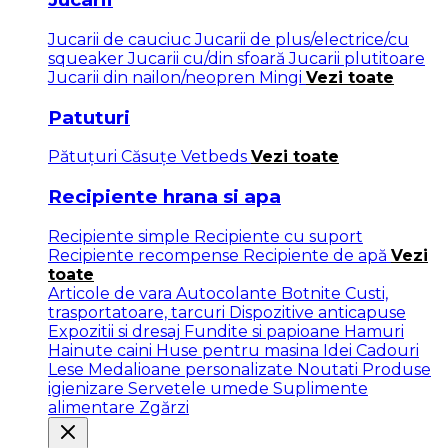
Jucarii de cauciuc
Jucarii de plus/electrice/cu
squeaker
Jucarii cu/din sfoară
Jucarii plutitoare
Jucarii din nailon/neopren
Mingi
Vezi toate
Patuturi
Pătuţuri
Căsuțe
Vetbeds
Vezi toate
Recipiente hrana si apa
Recipiente simple
Recipiente cu suport
Recipiente recompense
Recipiente de apă
Vezi
toate
Articole de vara
Autocolante
Botnite
Custi,
trasportatoare, tarcuri
Dispozitive anticapuse
Expozitii si dresaj
Fundite si papioane
Hamuri
Hainute caini
Huse pentru masina
Idei Cadouri
Lese
Medalioane personalizate
Noutati
Produse
igienizare
Servetele umede
Suplimente
alimentare
Zgărzi