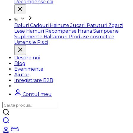
Recompense cai
%
Boluri
Cadouri
Hainute
Jucarii
Patuturi
Zgarzi
Lese
Hamuri
Recompense
Hrana
Sampoane
Suplimente
Balsamuri
Produse cosmetice
Ustensile
Pisici
Despre noi
Blog
Evenimente
Ajutor
Inregistrare B2B
Contul meu