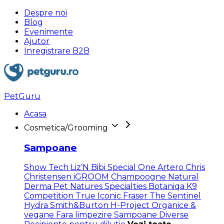
Despre noi
Blog
Evenimente
Ajutor
Inregistrare B2B
PetGuru
Acasa
Cosmetica/Grooming
Sampoane
Show Tech
Liz’N Bibi
Special One
Artero
Chris
Christensen
iGROOM
Champoogne
Natural
Derma Pet
Natures Specialties
Botaniqa
K9
Competition
True Iconic
Fraser
The Sentinel
Hydra
Smith&Burton
H-Project
Organice &
vegane
Fara limpezire
Sampoane Diverse