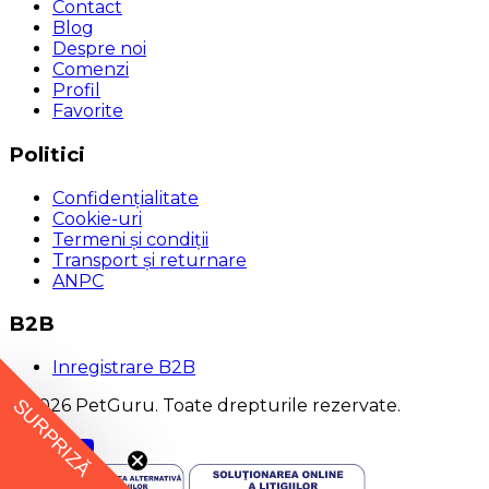
Contact
Blog
Despre noi
Comenzi
Profil
Favorite
Politici
Confidențialitate
Cookie-uri
Termeni și condiții
Transport și returnare
ANPC
B2B
Inregistrare B2B
SURPRIZĂ
© 2026 PetGuru. Toate drepturile rezervate.