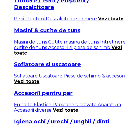
Trimere / Perii / Piepteni /
Descalcitoare
Perii
Piepteni
Descalcitoare
Trimere
Vezi toate
Masini & cutite de tuns
Masini de tuns
Cutite masina de tuns
Intretinere
cutite de tuns
Accesorii si piese de schimb
Vezi
toate
Sofiatoare si uscatoare
Sofiatoare
Uscatoare
Piese de schimb & accesorii
Vezi toate
Accesorii pentru par
Fundite
Elastice
Papioane si cravate
Aparatura
Accesorii diverse
Vezi toate
Igiena ochi / urechi / unghii / dinti