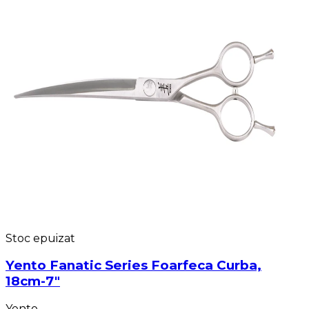
Stoc epuizat
Yento Fanatic Series Foarfeca Curba,
18cm-7"
Yento