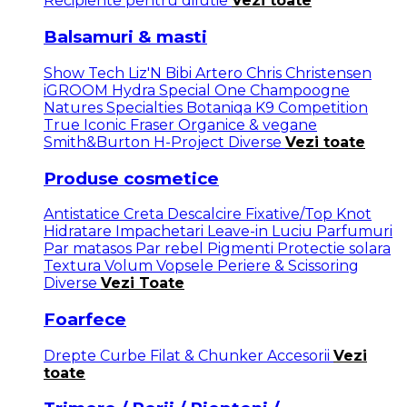
Recipiente pentru dilutie
Vezi toate
Balsamuri & masti
Show Tech
Liz'N Bibi
Artero
Chris Christensen
iGROOM
Hydra
Special One
Champoogne
Natures Specialties
Botaniqa
K9 Competition
True Iconic
Fraser
Organice & vegane
Smith&Burton
H-Project
Diverse
Vezi toate
Produse cosmetice
Antistatice
Creta
Descalcire
Fixative/Top Knot
Hidratare
Impachetari
Leave-in
Luciu
Parfumuri
Par matasos
Par rebel
Pigmenti
Protectie solara
Textura
Volum
Vopsele
Periere & Scissoring
Diverse
Vezi Toate
Foarfece
Drepte
Curbe
Filat & Chunker
Accesorii
Vezi
toate