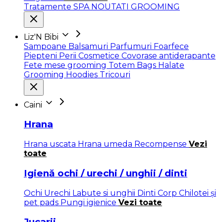
Tratamente SPA
NOUTATI GROOMING
Liz'N Bibi
Sampoane
Balsamuri
Parfumuri
Foarfece
Piepteni
Perii
Cosmetice
Covorase antiderapante
Fete mese grooming
Totem Bags
Halate
Grooming
Hoodies
Tricouri
Caini
Hrana
Hrana uscata
Hrana umeda
Recompense
Vezi
toate
Igienă ochi / urechi / unghii / dinti
Ochi
Urechi
Labute si unghii
Dinti
Corp
Chilotei și
pet pads
Pungi igienice
Vezi toate
Jucarii