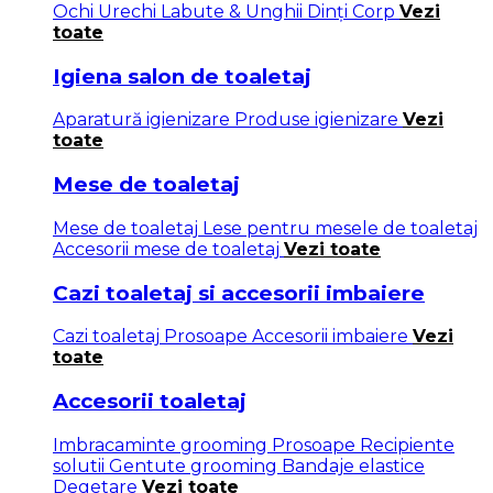
Ochi
Urechi
Labute & Unghii
Dinți
Corp
Vezi
toate
Igiena salon de toaletaj
Aparatură igienizare
Produse igienizare
Vezi
toate
Mese de toaletaj
Mese de toaletaj
Lese pentru mesele de toaletaj
Accesorii mese de toaletaj
Vezi toate
Cazi toaletaj si accesorii imbaiere
Cazi toaletaj
Prosoape
Accesorii imbaiere
Vezi
toate
Accesorii toaletaj
Imbracaminte grooming
Prosoape
Recipiente
solutii
Gentute grooming
Bandaje elastice
Degetare
Vezi toate