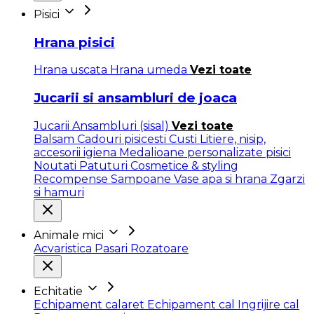
Pisici
Hrana pisici
Hrana uscata
Hrana umeda
Vezi toate
Jucarii si ansambluri de joaca
Jucarii
Ansambluri (sisal)
Vezi toate
Balsam
Cadouri pisicesti
Custi
Litiere, nisip,
accesorii igiena
Medalioane personalizate pisici
Noutati
Patuturi
Cosmetice & styling
Recompense
Sampoane
Vase apa si hrana
Zgarzi
si hamuri
Animale mici
Acvaristica
Pasari
Rozatoare
Echitatie
Echipament calaret
Echipament cal
Ingrijire cal