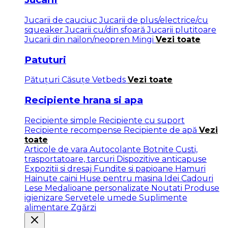
Jucarii de cauciuc
Jucarii de plus/electrice/cu
squeaker
Jucarii cu/din sfoară
Jucarii plutitoare
Jucarii din nailon/neopren
Mingi
Vezi toate
Patuturi
Pătuţuri
Căsuțe
Vetbeds
Vezi toate
Recipiente hrana si apa
Recipiente simple
Recipiente cu suport
Recipiente recompense
Recipiente de apă
Vezi
toate
Articole de vara
Autocolante
Botnite
Custi,
trasportatoare, tarcuri
Dispozitive anticapuse
Expozitii si dresaj
Fundite si papioane
Hamuri
Hainute caini
Huse pentru masina
Idei Cadouri
Lese
Medalioane personalizate
Noutati
Produse
igienizare
Servetele umede
Suplimente
alimentare
Zgărzi