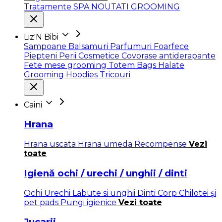
Tratamente SPA
NOUTATI GROOMING
Liz'N Bibi
Sampoane
Balsamuri
Parfumuri
Foarfece
Piepteni
Perii
Cosmetice
Covorase antiderapante
Fete mese grooming
Totem Bags
Halate
Grooming
Hoodies
Tricouri
Caini
Hrana
Hrana uscata
Hrana umeda
Recompense
Vezi
toate
Igienă ochi / urechi / unghii / dinti
Ochi
Urechi
Labute si unghii
Dinti
Corp
Chilotei și
pet pads
Pungi igienice
Vezi toate
Jucarii