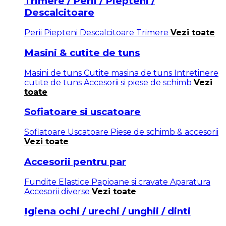
Trimere / Perii / Piepteni /
Descalcitoare
Perii
Piepteni
Descalcitoare
Trimere
Vezi toate
Masini & cutite de tuns
Masini de tuns
Cutite masina de tuns
Intretinere
cutite de tuns
Accesorii si piese de schimb
Vezi
toate
Sofiatoare si uscatoare
Sofiatoare
Uscatoare
Piese de schimb & accesorii
Vezi toate
Accesorii pentru par
Fundite
Elastice
Papioane si cravate
Aparatura
Accesorii diverse
Vezi toate
Igiena ochi / urechi / unghii / dinti