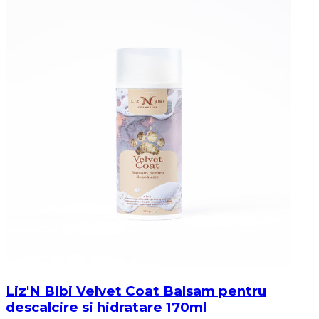
Liz'N Bibi Velvet Coat Balsam pentru
descalcire si hidratare 170ml