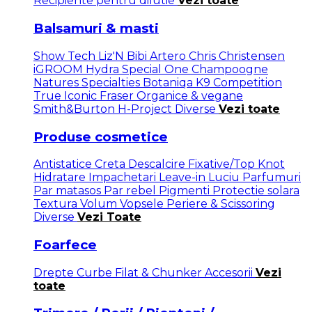
Recipiente pentru dilutie
Vezi toate
Balsamuri & masti
Show Tech
Liz'N Bibi
Artero
Chris Christensen
iGROOM
Hydra
Special One
Champoogne
Natures Specialties
Botaniqa
K9 Competition
True Iconic
Fraser
Organice & vegane
Smith&Burton
H-Project
Diverse
Vezi toate
Produse cosmetice
Antistatice
Creta
Descalcire
Fixative/Top Knot
Hidratare
Impachetari
Leave-in
Luciu
Parfumuri
Par matasos
Par rebel
Pigmenti
Protectie solara
Textura
Volum
Vopsele
Periere & Scissoring
Diverse
Vezi Toate
Foarfece
Drepte
Curbe
Filat & Chunker
Accesorii
Vezi
toate