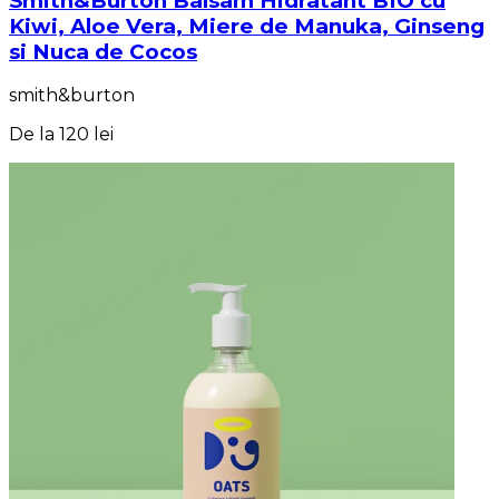
Smith&Burton Balsam Hidratant BIO cu
Kiwi, Aloe Vera, Miere de Manuka, Ginseng
si Nuca de Cocos
smith&burton
De la
120 lei