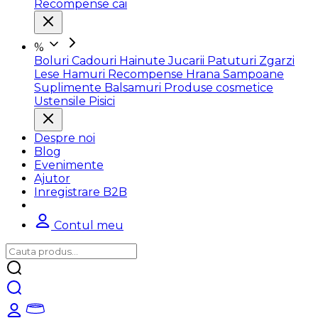
Recompense cai
%
Boluri
Cadouri
Hainute
Jucarii
Patuturi
Zgarzi
Lese
Hamuri
Recompense
Hrana
Sampoane
Suplimente
Balsamuri
Produse cosmetice
Ustensile
Pisici
Despre noi
Blog
Evenimente
Ajutor
Inregistrare B2B
Contul meu