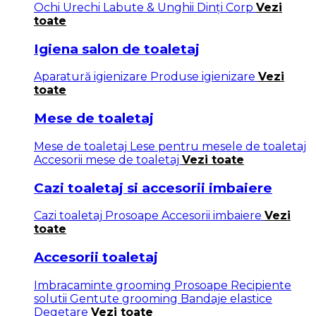
Ochi
Urechi
Labute & Unghii
Dinți
Corp
Vezi
toate
Igiena salon de toaletaj
Aparatură igienizare
Produse igienizare
Vezi
toate
Mese de toaletaj
Mese de toaletaj
Lese pentru mesele de toaletaj
Accesorii mese de toaletaj
Vezi toate
Cazi toaletaj si accesorii imbaiere
Cazi toaletaj
Prosoape
Accesorii imbaiere
Vezi
toate
Accesorii toaletaj
Imbracaminte grooming
Prosoape
Recipiente
solutii
Gentute grooming
Bandaje elastice
Degetare
Vezi toate