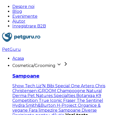
Despre noi
Blog
Evenimente
Ajutor
Inregistrare B2B
PetGuru
Acasa
Cosmetica/Grooming
Sampoane
Show Tech
Liz’N Bibi
Special One
Artero
Chris
Christensen
iGROOM
Champoogne
Natural
Derma Pet
Natures Specialties
Botaniqa
K9
Competition
True Iconic
Fraser
The Sentinel
Hydra
Smith&Burton
H-Project
Organice &
vegane
Fara limpezire
Sampoane Diverse