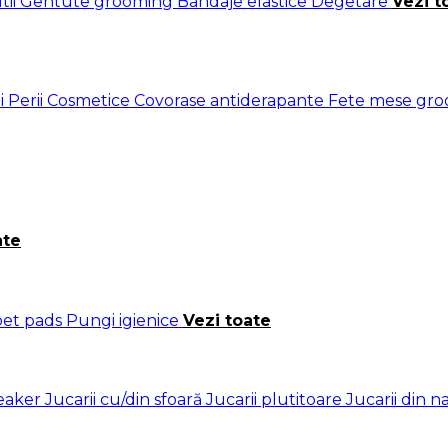
tii
Gentute grooming
Bandaje elastice
Degetare
Vezi t
i
Perii
Cosmetice
Covorase antiderapante
Fete mese gr
ate
 pet pads
Pungi igienice
Vezi toate
ueaker
Jucarii cu/din sfoară
Jucarii plutitoare
Jucarii din 