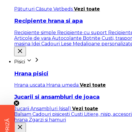
Pătuţuri
Căsuțe
Vetbeds
Vezi toate
Recipiente hrana si apa
Recipiente simple
Recipiente cu suport
Recipien
Articole de vara
Autocolante
Botnite
Custi, traspo
masina
Idei Cadouri
Lese
Medalioane personalizat
Pisici
Hrana pisici
Hrana uscata
Hrana umeda
Vezi toate
Jucarii si ansambluri de joaca
Jucarii
Ansambluri (sisal)
Vezi toate
Balsam
Cadouri pisicesti
Custi
Litiere, nisip, accesor
hrana
Zgarzi si hamuri