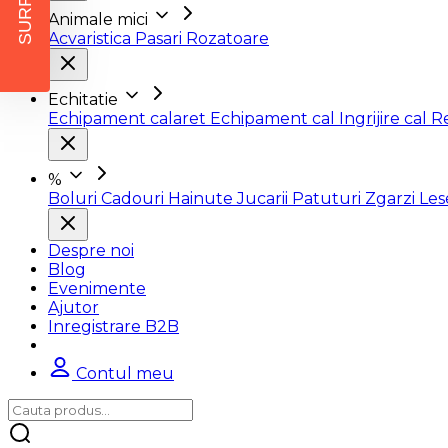
SURPRIZĂ
Animale mici
Acvaristica
Pasari
Rozatoare
Echitatie
Echipament calaret
Echipament cal
Ingrijire cal
R
%
Boluri
Cadouri
Hainute
Jucarii
Patuturi
Zgarzi
Le
Despre noi
Blog
Evenimente
Ajutor
Inregistrare B2B
Contul meu