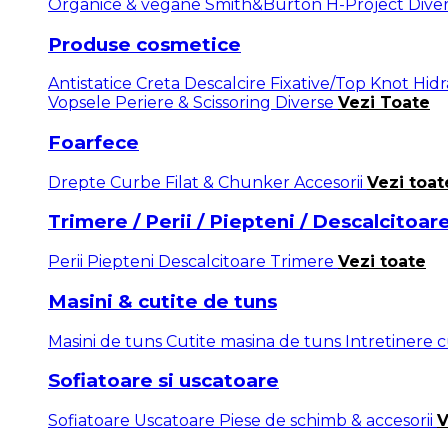
Organice & vegane
Smith&Burton
H-Project
Dive
Produse cosmetice
Antistatice
Creta
Descalcire
Fixative/Top Knot
Hid
Vopsele
Periere & Scissoring
Diverse
Vezi Toate
Foarfece
Drepte
Curbe
Filat & Chunker
Accesorii
Vezi toat
Trimere / Perii / Piepteni / Descalcitoar
Perii
Piepteni
Descalcitoare
Trimere
Vezi toate
Masini & cutite de tuns
Masini de tuns
Cutite masina de tuns
Intretinere 
Sofiatoare si uscatoare
Sofiatoare
Uscatoare
Piese de schimb & accesorii
V