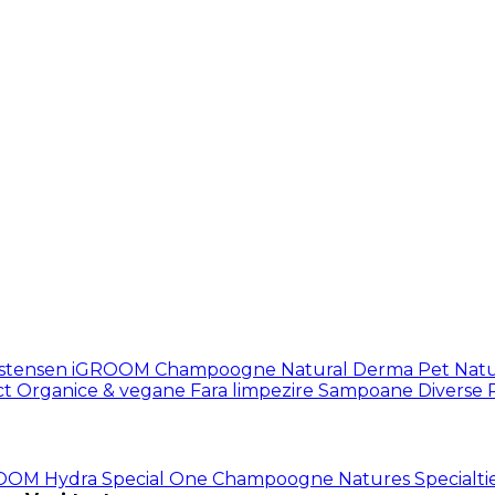
istensen
iGROOM
Champoogne
Natural Derma Pet
Natu
ct
Organice & vegane
Fara limpezire
Sampoane Diverse
ROOM
Hydra
Special One
Champoogne
Natures Specialti