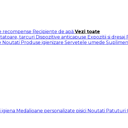
te recompense
Recipiente de apă
Vezi toate
rtatoare, tarcuri
Dispozitive anticapuse
Expozitii si dresaj
e
Noutati
Produse igienizare
Servetele umede
Suplimen
ii igiena
Medalioane personalizate pisici
Noutati
Patuturi