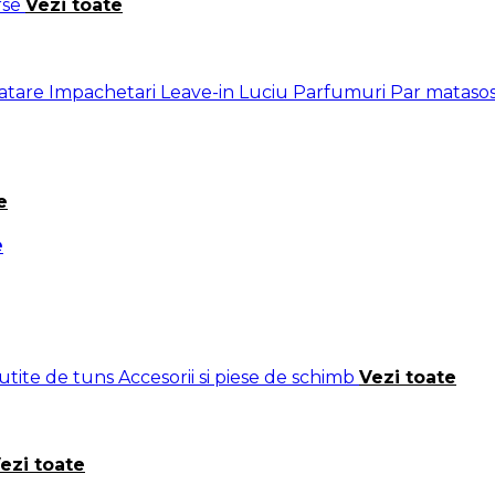
rse
Vezi toate
ratare
Impachetari
Leave-in
Luciu
Parfumuri
Par mataso
e
e
cutite de tuns
Accesorii si piese de schimb
Vezi toate
ezi toate