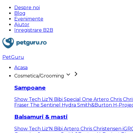
Despre noi
Blog
Evenimente
Ajutor
Inregistrare B2B
PetGuru
Acasa
Cosmetica/Grooming
Sampoane
Show Tech
Liz’N Bibi
Special One
Artero
Chris Chr
Fraser
The Sentinel
Hydra
Smith&Burton
H-Proje
Balsamuri & masti
Show Tech
Liz'N Bibi
Artero
Chris Christensen
iG