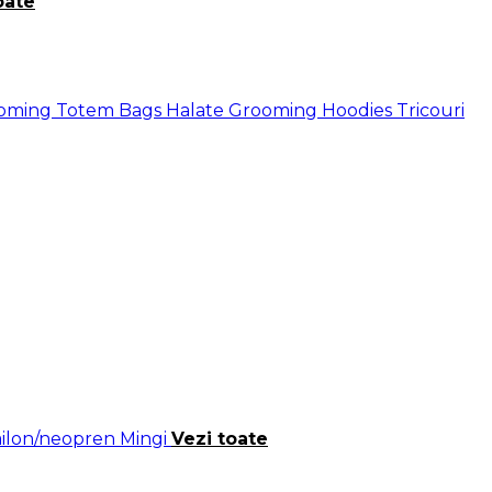
oate
ooming
Totem Bags
Halate Grooming
Hoodies
Tricouri
nailon/neopren
Mingi
Vezi toate