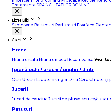
Imbracaminte grooming
Prosoape
Recipiente solu
Tratamente SPA
NOUTATI GROOMING
Liz'N Bibi
Sampoane
Balsamuri
Parfumuri
Foarfece
Piepten
Caini
Hrana
Hrana uscata
Hrana umeda
Recompense
Vezi to
Igienă ochi / urechi / unghii / dinti
Ochi
Urechi
Labute si unghii
Dinti
Corp
Chilotei și
Jucarii
Jucarii de cauciuc
Jucarii de plus/electrice/cu sq
Patuturi