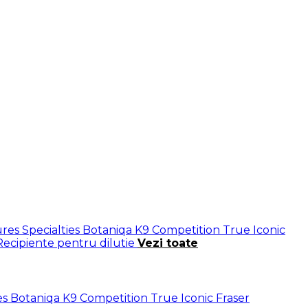
res Specialties
Botaniqa
K9 Competition
True Iconic
Recipiente pentru dilutie
Vezi toate
es
Botaniqa
K9 Competition
True Iconic
Fraser