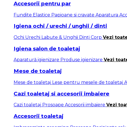
Accesorii pentru par
Fundite
Elastice
Papioane si cravate
Aparatura
Acc
Igiena ochi / urechi / unghii / dinti
Ochi
Urechi
Labute & Unghii
Dinți
Corp
Vezi toat
Igiena salon de toaletaj
Aparatură igienizare
Produse igienizare
Vezi toat
Mese de toaletaj
Mese de toaletaj
Lese pentru mesele de toaletaj
A
Cazi toaletaj si accesorii imbaiere
Cazi toaletaj
Prosoape
Accesorii imbaiere
Vezi toa
Accesorii toaletaj