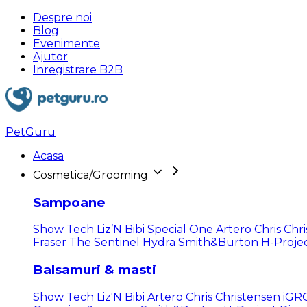
Despre noi
Blog
Evenimente
Ajutor
Inregistrare B2B
PetGuru
Acasa
Cosmetica/Grooming
Sampoane
Show Tech
Liz’N Bibi
Special One
Artero
Chris Chr
Fraser
The Sentinel
Hydra
Smith&Burton
H-Proje
Balsamuri & masti
Show Tech
Liz'N Bibi
Artero
Chris Christensen
iG