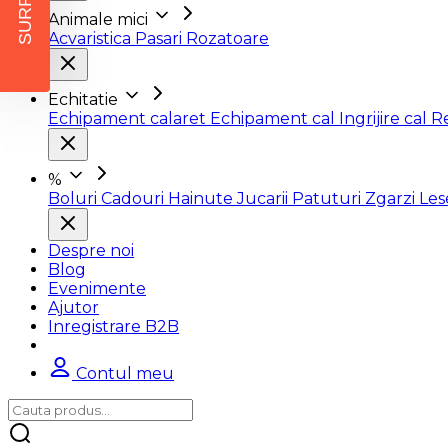
SURPRIZĂ
Animale mici
Acvaristica
Pasari
Rozatoare
Echitatie
Echipament calaret
Echipament cal
Ingrijire cal
R
%
Boluri
Cadouri
Hainute
Jucarii
Patuturi
Zgarzi
Le
Despre noi
Blog
Evenimente
Ajutor
Inregistrare B2B
Contul meu