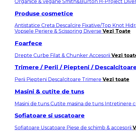
Organice & vegane
Smith&Burton
H-Project
Dive
Produse cosmetice
Antistatice
Creta
Descalcire
Fixative/Top Knot
Hid
Vopsele
Periere & Scissoring
Diverse
Vezi Toate
Foarfece
Drepte
Curbe
Filat & Chunker
Accesorii
Vezi toat
Trimere / Perii / Piepteni / Descalcitoar
Perii
Piepteni
Descalcitoare
Trimere
Vezi toate
Masini & cutite de tuns
Masini de tuns
Cutite masina de tuns
Intretinere 
Sofiatoare si uscatoare
Sofiatoare
Uscatoare
Piese de schimb & accesorii
V