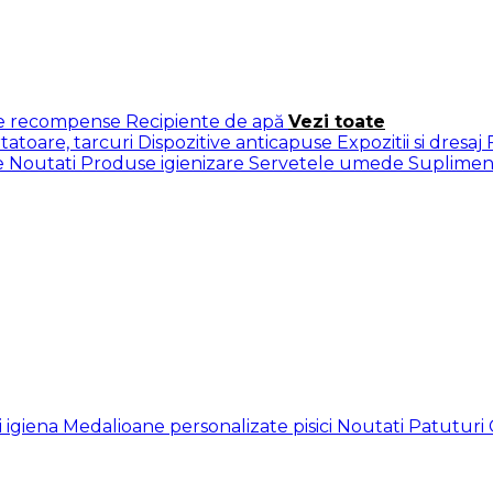
te recompense
Recipiente de apă
Vezi toate
rtatoare, tarcuri
Dispozitive anticapuse
Expozitii si dresaj
e
Noutati
Produse igienizare
Servetele umede
Suplimen
ii igiena
Medalioane personalizate pisici
Noutati
Patuturi