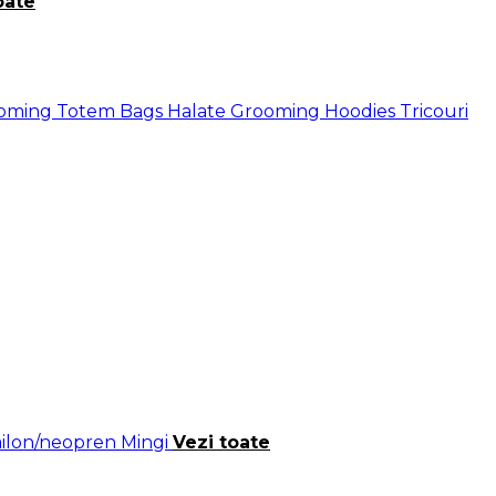
oate
ooming
Totem Bags
Halate Grooming
Hoodies
Tricouri
nailon/neopren
Mingi
Vezi toate