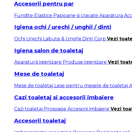
Accesorii pentru par
Fundite
Elastice
Papioane si cravate
Aparatura
Acc
Igiena ochi / urechi / unghii / dinti
Ochi
Urechi
Labute & Unghii
Dinți
Corp
Vezi toat
Igiena salon de toaletaj
Aparatură igienizare
Produse igienizare
Vezi toat
Mese de toaletaj
Mese de toaletaj
Lese pentru mesele de toaletaj
A
Cazi toaletaj si accesorii imbaiere
Cazi toaletaj
Prosoape
Accesorii imbaiere
Vezi toa
Accesorii toaletaj