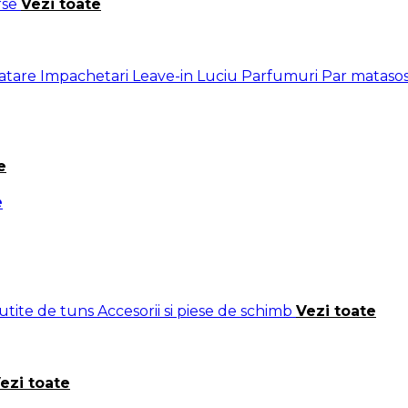
rse
Vezi toate
ratare
Impachetari
Leave-in
Luciu
Parfumuri
Par mataso
e
e
cutite de tuns
Accesorii si piese de schimb
Vezi toate
ezi toate