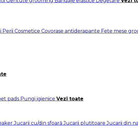
tii
Gentute grooming
Bandaje elastice
Degetare
Vezi t
i
Perii
Cosmetice
Covorase antiderapante
Fete mese gr
ate
 pet pads
Pungi igienice
Vezi toate
ueaker
Jucarii cu/din sfoară
Jucarii plutitoare
Jucarii din 