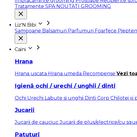
Imbracaminte grooming
Prosoape
Recipiente solu
Tratamente SPA
NOUTATI GROOMING
Liz'N Bibi
Sampoane
Balsamuri
Parfumuri
Foarfece
Piepten
Caini
Hrana
Hrana uscata
Hrana umeda
Recompense
Vezi to
Igienă ochi / urechi / unghii / dinti
Ochi
Urechi
Labute si unghii
Dinti
Corp
Chilotei și
Jucarii
Jucarii de cauciuc
Jucarii de plus/electrice/cu sq
Patuturi