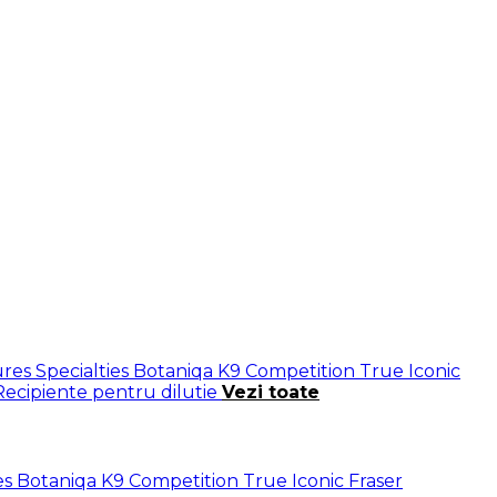
res Specialties
Botaniqa
K9 Competition
True Iconic
Recipiente pentru dilutie
Vezi toate
es
Botaniqa
K9 Competition
True Iconic
Fraser