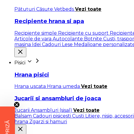
Pătuţuri
Căsuțe
Vetbeds
Vezi toate
Recipiente hrana si apa
Recipiente simple
Recipiente cu suport
Recipien
Articole de vara
Autocolante
Botnite
Custi, traspo
masina
Idei Cadouri
Lese
Medalioane personalizat
Pisici
Hrana pisici
Hrana uscata
Hrana umeda
Vezi toate
Jucarii si ansambluri de joaca
Jucarii
Ansambluri (sisal)
Vezi toate
Balsam
Cadouri pisicesti
Custi
Litiere, nisip, accesor
hrana
Zgarzi si hamuri