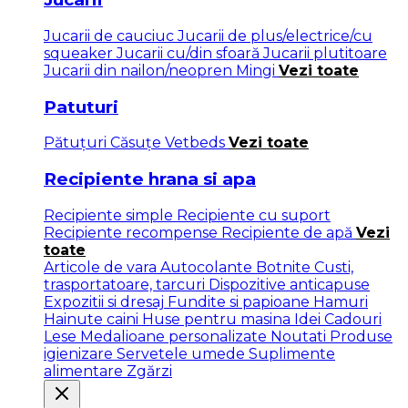
Jucarii de cauciuc
Jucarii de plus/electrice/cu
squeaker
Jucarii cu/din sfoară
Jucarii plutitoare
Jucarii din nailon/neopren
Mingi
Vezi toate
Patuturi
Pătuţuri
Căsuțe
Vetbeds
Vezi toate
Recipiente hrana si apa
Recipiente simple
Recipiente cu suport
Recipiente recompense
Recipiente de apă
Vezi
toate
Articole de vara
Autocolante
Botnite
Custi,
trasportatoare, tarcuri
Dispozitive anticapuse
Expozitii si dresaj
Fundite si papioane
Hamuri
Hainute caini
Huse pentru masina
Idei Cadouri
Lese
Medalioane personalizate
Noutati
Produse
igienizare
Servetele umede
Suplimente
alimentare
Zgărzi