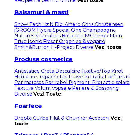
Recipiente pentru dilutie
Vezi toate
Balsamuri & masti
Show Tech
Liz'N Bibi
Artero
Chris Christensen
iGROOM
Hydra
Special One
Champoogne
Natures Specialties
Botaniqa
K9 Competition
True Iconic
Fraser
Organice & vegane
Smith&Burton
H-Project
Diverse
Vezi toate
Produse cosmetice
Antistatice
Creta
Descalcire
Fixative/Top Knot
Hidratare
Impachetari
Leave-in
Luciu
Parfumuri
Par matasos
Par rebel
Pigmenti
Protectie solara
Textura
Volum
Vopsele
Periere & Scissoring
Diverse
Vezi Toate
Foarfece
Drepte
Curbe
Filat & Chunker
Accesorii
Vezi
toate