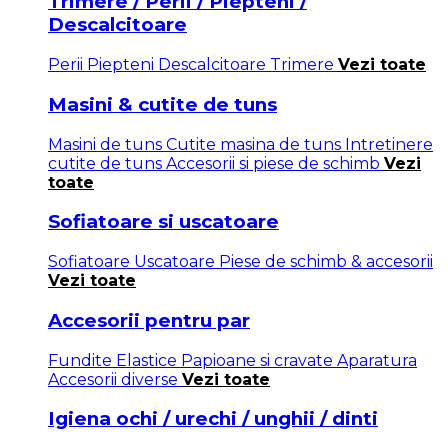
Trimere / Perii / Piepteni /
Descalcitoare
Perii
Piepteni
Descalcitoare
Trimere
Vezi toate
Masini & cutite de tuns
Masini de tuns
Cutite masina de tuns
Intretinere
cutite de tuns
Accesorii si piese de schimb
Vezi
toate
Sofiatoare si uscatoare
Sofiatoare
Uscatoare
Piese de schimb & accesorii
Vezi toate
Accesorii pentru par
Fundite
Elastice
Papioane si cravate
Aparatura
Accesorii diverse
Vezi toate
Igiena ochi / urechi / unghii / dinti