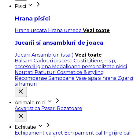
Pisici
Hrana pisici
Hrana uscata
Hrana umeda
Vezi toate
Jucarii si ansambluri de joaca
Jucarii
Ansambluri (sisal)
Vezi toate
Balsam
Cadouri pisicesti
Custi
Litiere, nisip,
accesorii igiena
Medalioane personalizate pisici
Noutati
Patuturi
Cosmetice & styling
Recompense
Sampoane
Vase apa si hrana
Zgarzi
si hamuri
Animale mici
Acvaristica
Pasari
Rozatoare
Echitatie
Echipament calaret
Echipament cal
Ingrijire cal