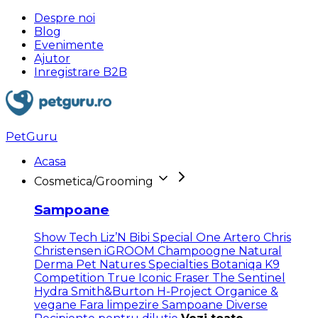
Despre noi
Blog
Evenimente
Ajutor
Inregistrare B2B
PetGuru
Acasa
Cosmetica/Grooming
Sampoane
Show Tech
Liz’N Bibi
Special One
Artero
Chris
Christensen
iGROOM
Champoogne
Natural
Derma Pet
Natures Specialties
Botaniqa
K9
Competition
True Iconic
Fraser
The Sentinel
Hydra
Smith&Burton
H-Project
Organice &
vegane
Fara limpezire
Sampoane Diverse