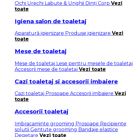
Ochi
Urechi
Labute & Unghii
Dinți
Corp
Vezi
toate
Igiena salon de toaletaj
Aparatură igienizare
Produse igienizare
Vezi
toate
Mese de toaletaj
Mese de toaletaj
Lese pentru mesele de toaletaj
Accesorii mese de toaletaj
Vezi toate
Cazi toaletaj si accesorii imbaiere
Cazi toaletaj
Prosoape
Accesorii imbaiere
Vezi
toate
Accesorii toaletaj
Imbracaminte grooming
Prosoape
Recipiente
solutii
Gentute grooming
Bandaje elastice
Degetare
Vezi toate