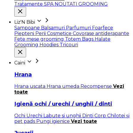
Tratamente SPA
NOUTATI GROOMING
Liz'N Bibi
Sampoane
Balsamuri
Parfumuri
Foarfece
Piepteni
Perii
Cosmetice
Covorase antiderapante
Fete mese grooming
Totem Bags
Halate
Grooming
Hoodies
Tricouri
Caini
Hrana
Hrana uscata
Hrana umeda
Recompense
Vezi
toate
Igienă ochi / urechi / unghii / dinti
Ochi
Urechi
Labute si unghii
Dinti
Corp
Chilotei și
pet pads
Pungi igienice
Vezi toate
Jucarii