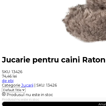
Jucarie pentru caini Rat
SKU:
13426
74,46 lei
de ebi
Categorie
Jucarii
|
SKU:
13426
Produsul nu este in stoc
Produsul nu este in stoc
Anun