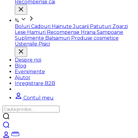
Recompense cai
%
Boluri
Cadouri
Hainute
Jucarii
Patuturi
Zgarzi
Lese
Hamuri
Recompense
Hrana
Sampoane
Suplimente
Balsamuri
Produse cosmetice
Ustensile
Pisici
Despre noi
Blog
Evenimente
Ajutor
Inregistrare B2B
Contul meu