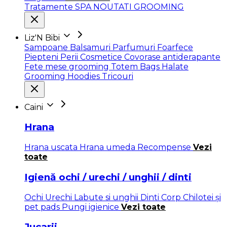
Tratamente SPA
NOUTATI GROOMING
Liz'N Bibi
Sampoane
Balsamuri
Parfumuri
Foarfece
Piepteni
Perii
Cosmetice
Covorase antiderapante
Fete mese grooming
Totem Bags
Halate
Grooming
Hoodies
Tricouri
Caini
Hrana
Hrana uscata
Hrana umeda
Recompense
Vezi
toate
Igienă ochi / urechi / unghii / dinti
Ochi
Urechi
Labute si unghii
Dinti
Corp
Chilotei și
pet pads
Pungi igienice
Vezi toate
Jucarii