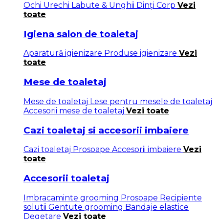
Ochi
Urechi
Labute & Unghii
Dinți
Corp
Vezi
toate
Igiena salon de toaletaj
Aparatură igienizare
Produse igienizare
Vezi
toate
Mese de toaletaj
Mese de toaletaj
Lese pentru mesele de toaletaj
Accesorii mese de toaletaj
Vezi toate
Cazi toaletaj si accesorii imbaiere
Cazi toaletaj
Prosoape
Accesorii imbaiere
Vezi
toate
Accesorii toaletaj
Imbracaminte grooming
Prosoape
Recipiente
solutii
Gentute grooming
Bandaje elastice
Degetare
Vezi toate