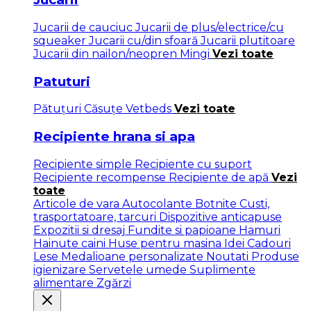
Jucarii de cauciuc
Jucarii de plus/electrice/cu
squeaker
Jucarii cu/din sfoară
Jucarii plutitoare
Jucarii din nailon/neopren
Mingi
Vezi toate
Patuturi
Pătuţuri
Căsuțe
Vetbeds
Vezi toate
Recipiente hrana si apa
Recipiente simple
Recipiente cu suport
Recipiente recompense
Recipiente de apă
Vezi
toate
Articole de vara
Autocolante
Botnite
Custi,
trasportatoare, tarcuri
Dispozitive anticapuse
Expozitii si dresaj
Fundite si papioane
Hamuri
Hainute caini
Huse pentru masina
Idei Cadouri
Lese
Medalioane personalizate
Noutati
Produse
igienizare
Servetele umede
Suplimente
alimentare
Zgărzi