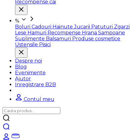
Recompense cai
%
Boluri
Cadouri
Hainute
Jucarii
Patuturi
Zgarzi
Lese
Hamuri
Recompense
Hrana
Sampoane
Suplimente
Balsamuri
Produse cosmetice
Ustensile
Pisici
Despre noi
Blog
Evenimente
Ajutor
Inregistrare B2B
Contul meu