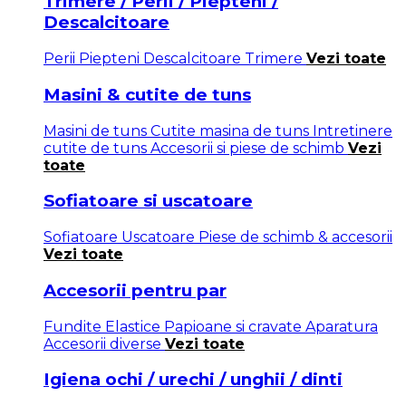
Trimere / Perii / Piepteni /
Descalcitoare
Perii
Piepteni
Descalcitoare
Trimere
Vezi toate
Masini & cutite de tuns
Masini de tuns
Cutite masina de tuns
Intretinere
cutite de tuns
Accesorii si piese de schimb
Vezi
toate
Sofiatoare si uscatoare
Sofiatoare
Uscatoare
Piese de schimb & accesorii
Vezi toate
Accesorii pentru par
Fundite
Elastice
Papioane si cravate
Aparatura
Accesorii diverse
Vezi toate
Igiena ochi / urechi / unghii / dinti