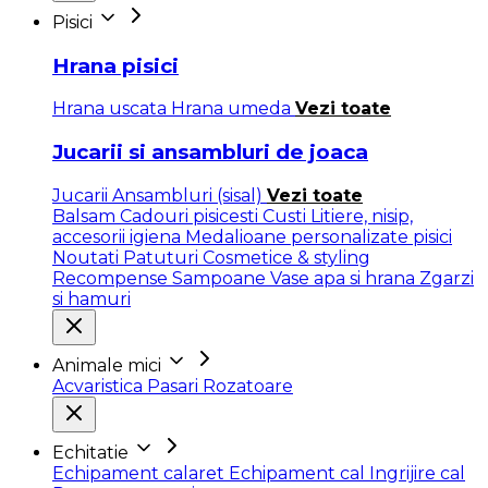
Pisici
Hrana pisici
Hrana uscata
Hrana umeda
Vezi toate
Jucarii si ansambluri de joaca
Jucarii
Ansambluri (sisal)
Vezi toate
Balsam
Cadouri pisicesti
Custi
Litiere, nisip,
accesorii igiena
Medalioane personalizate pisici
Noutati
Patuturi
Cosmetice & styling
Recompense
Sampoane
Vase apa si hrana
Zgarzi
si hamuri
Animale mici
Acvaristica
Pasari
Rozatoare
Echitatie
Echipament calaret
Echipament cal
Ingrijire cal