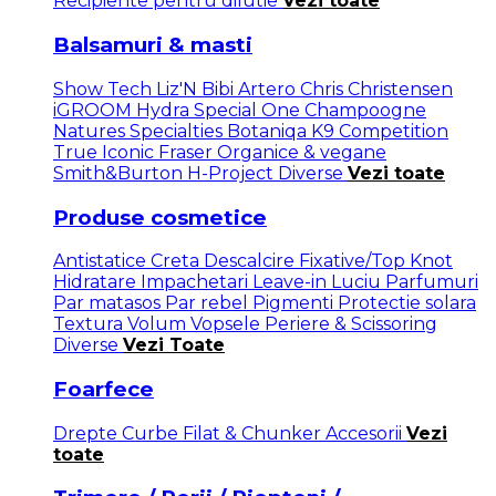
Recipiente pentru dilutie
Vezi toate
Balsamuri & masti
Show Tech
Liz'N Bibi
Artero
Chris Christensen
iGROOM
Hydra
Special One
Champoogne
Natures Specialties
Botaniqa
K9 Competition
True Iconic
Fraser
Organice & vegane
Smith&Burton
H-Project
Diverse
Vezi toate
Produse cosmetice
Antistatice
Creta
Descalcire
Fixative/Top Knot
Hidratare
Impachetari
Leave-in
Luciu
Parfumuri
Par matasos
Par rebel
Pigmenti
Protectie solara
Textura
Volum
Vopsele
Periere & Scissoring
Diverse
Vezi Toate
Foarfece
Drepte
Curbe
Filat & Chunker
Accesorii
Vezi
toate