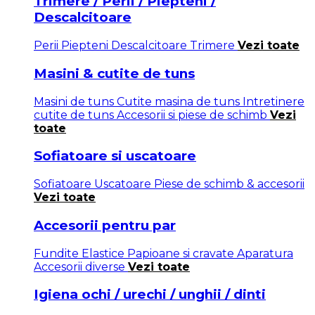
Trimere / Perii / Piepteni /
Descalcitoare
Perii
Piepteni
Descalcitoare
Trimere
Vezi toate
Masini & cutite de tuns
Masini de tuns
Cutite masina de tuns
Intretinere
cutite de tuns
Accesorii si piese de schimb
Vezi
toate
Sofiatoare si uscatoare
Sofiatoare
Uscatoare
Piese de schimb & accesorii
Vezi toate
Accesorii pentru par
Fundite
Elastice
Papioane si cravate
Aparatura
Accesorii diverse
Vezi toate
Igiena ochi / urechi / unghii / dinti