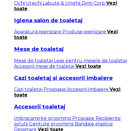
Ochi
Urechi
Labute & Unghii
Dinți
Corp
Vezi
toate
Igiena salon de toaletaj
Aparatură igienizare
Produse igienizare
Vezi
toate
Mese de toaletaj
Mese de toaletaj
Lese pentru mesele de toaletaj
Accesorii mese de toaletaj
Vezi toate
Cazi toaletaj si accesorii imbaiere
Cazi toaletaj
Prosoape
Accesorii imbaiere
Vezi
toate
Accesorii toaletaj
Imbracaminte grooming
Prosoape
Recipiente
solutii
Gentute grooming
Bandaje elastice
Degetare
Vezi toate