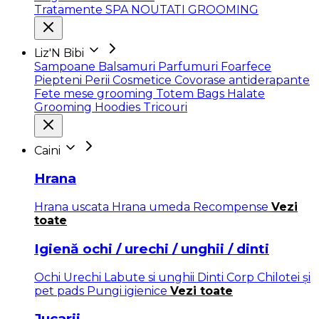
Tratamente SPA
NOUTATI GROOMING
Liz'N Bibi
Sampoane
Balsamuri
Parfumuri
Foarfece
Piepteni
Perii
Cosmetice
Covorase antiderapante
Fete mese grooming
Totem Bags
Halate
Grooming
Hoodies
Tricouri
Caini
Hrana
Hrana uscata
Hrana umeda
Recompense
Vezi
toate
Igienă ochi / urechi / unghii / dinti
Ochi
Urechi
Labute si unghii
Dinti
Corp
Chilotei și
pet pads
Pungi igienice
Vezi toate
Jucarii