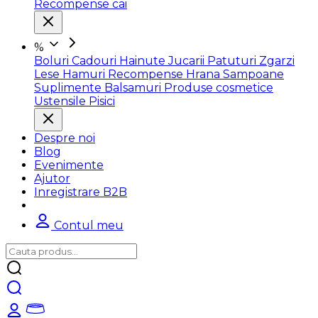
Recompense cai
%
Boluri
Cadouri
Hainute
Jucarii
Patuturi
Zgarzi
Lese
Hamuri
Recompense
Hrana
Sampoane
Suplimente
Balsamuri
Produse cosmetice
Ustensile
Pisici
Despre noi
Blog
Evenimente
Ajutor
Inregistrare B2B
Contul meu