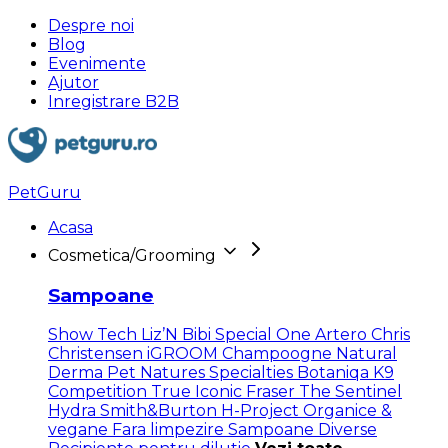
Despre noi
Blog
Evenimente
Ajutor
Inregistrare B2B
PetGuru
Acasa
Cosmetica/Grooming
Sampoane
Show Tech
Liz’N Bibi
Special One
Artero
Chris
Christensen
iGROOM
Champoogne
Natural
Derma Pet
Natures Specialties
Botaniqa
K9
Competition
True Iconic
Fraser
The Sentinel
Hydra
Smith&Burton
H-Project
Organice &
vegane
Fara limpezire
Sampoane Diverse