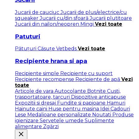
Jucarii de cauciuc
Jucarii de plus/electrice/cu
squeaker
Jucarii cu/din sfoară
Jucarii plutitoare
Jucarii din nailon/neopren
Mingi
Vezi toate
Patuturi
Pătuţuri
Căsuțe
Vetbeds
Vezi toate
Recipiente hrana si apa
Recipiente simple
Recipiente cu suport
Recipiente recompense
Recipiente de apă
Vezi
toate
Articole de vara
Autocolante
Botnite
Custi,
trasportatoare, tarcuri
Dispozitive anticapuse
Expozitii si dresaj
Fundite si papioane
Hamuri
Hainute caini
Huse pentru masina
Idei Cadouri
Lese
Medalioane personalizate
Noutati
Produse
igienizare
Servetele umede
Suplimente
alimentare
Zgărzi