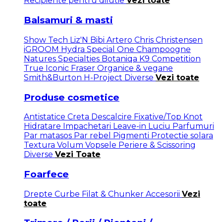
Recipiente pentru dilutie
Vezi toate
Balsamuri & masti
Show Tech
Liz'N Bibi
Artero
Chris Christensen
iGROOM
Hydra
Special One
Champoogne
Natures Specialties
Botaniqa
K9 Competition
True Iconic
Fraser
Organice & vegane
Smith&Burton
H-Project
Diverse
Vezi toate
Produse cosmetice
Antistatice
Creta
Descalcire
Fixative/Top Knot
Hidratare
Impachetari
Leave-in
Luciu
Parfumuri
Par matasos
Par rebel
Pigmenti
Protectie solara
Textura
Volum
Vopsele
Periere & Scissoring
Diverse
Vezi Toate
Foarfece
Drepte
Curbe
Filat & Chunker
Accesorii
Vezi
toate