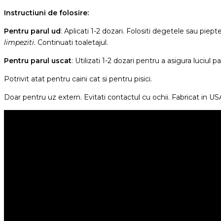
Instructiuni de folosire:
Pentru parul ud
: Aplicati 1-2 dozari. Folositi degetele sau pie
limpeziti
. Continuati toaletajul.
Pentru parul uscat
: Utilizati 1-2 dozari pentru a asigura luciul pa
Potrivit atat pentru caini cat si pentru pisici.
Doar pentru uz extern. Evitati contactul cu ochii. Fabricat in US