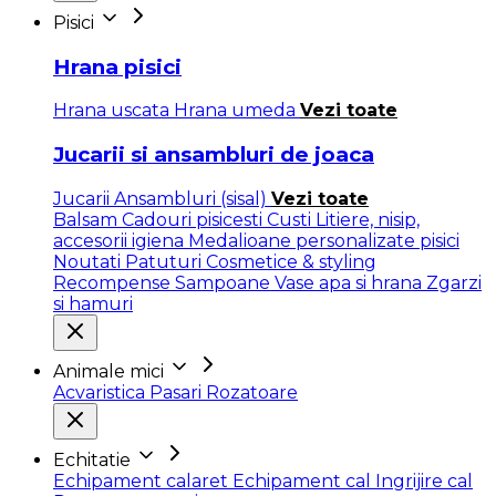
Pisici
Hrana pisici
Hrana uscata
Hrana umeda
Vezi toate
Jucarii si ansambluri de joaca
Jucarii
Ansambluri (sisal)
Vezi toate
Balsam
Cadouri pisicesti
Custi
Litiere, nisip,
accesorii igiena
Medalioane personalizate pisici
Noutati
Patuturi
Cosmetice & styling
Recompense
Sampoane
Vase apa si hrana
Zgarzi
si hamuri
Animale mici
Acvaristica
Pasari
Rozatoare
Echitatie
Echipament calaret
Echipament cal
Ingrijire cal